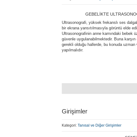
GEBELİKTE ULTRASONOG
Ultrasonografi, yüksek frekanslı ses dalga
bir ekrana yansıtılmasıyla görüntü elde ed
Ultrasonografinin anne karnındaki bebek üz
güvenle uygulanabilmektedir. Buna karşın g
gerekli olduğu hallerde, bu konuda uzman ve
yapılmalıdır.
Girişimler
Kategori:
Tanısal ve Diğer Girişimler