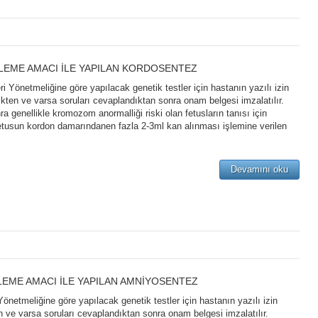
LEME AMACI İLE YAPILAN KORDOSENTEZ
 Yönetmeliğine göre yapılacak genetik testler için hastanın yazılı izin
dikten ve varsa soruları cevaplandıktan sonra onam belgesi imzalatılır.
 genellikle kromozom anormalliği riski olan fetusların tanısı için
fetusun kordon damarındanen fazla 2-3ml kan alınması işlemine verilen
Devamını oku
LEME AMACI İLE YAPILAN AMNİYOSENTEZ
önetmeliğine göre yapılacak genetik testler için hastanın yazılı izin
en ve varsa soruları cevaplandıktan sonra onam belgesi imzalatılır.