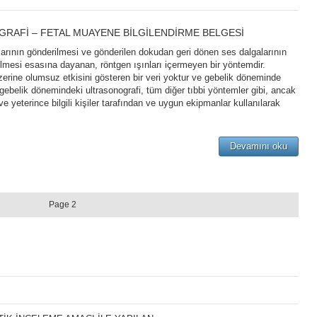
RAFİ – FETAL MUAYENE BİLGİLENDİRME BELGESİ
larının gönderilmesi ve gönderilen dokudan geri dönen ses dalgalarının
ilmesi esasına dayanan, röntgen ışınları içermeyen bir yöntemdir.
erine olumsuz etkisini gösteren bir veri yoktur ve gebelik döneminde
ebelik dönemindeki ultrasonografi, tüm diğer tıbbi yöntemler gibi, ancak
 yeterince bilgili kişiler tarafından ve uygun ekipmanlar kullanılarak
Devamını oku
Page 2