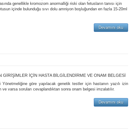
sında genellikle kromozom anormalliği riski olan fetusların tanısı için
fetusun içinde bulunduğu sıvı dolu amniyon boşluğundan en fazla 15-20ml
Devamını oku
N GİRİŞİMLER İÇİN HASTA BİLGİLENDİRME VE ONAM BELGESİ
 Yönetmeliğine göre yapılacak genetik testler için hastanın yazılı izin
en ve varsa soruları cevaplandıktan sonra onam belgesi imzalatılır.
Devamını oku