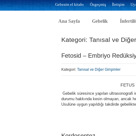
Gebenin el kitabı
Özgeçmiş
İletişim
Uya
Ana Sayfa
Gebelik
İnfertili
Kategori: Tanısal ve Diğer
Fetosid – Embriyo Redüksi
Kategori:
Tanısal ve Diğer Girişimler
FETUS 
Gebelik süresince yapılan ultrasonografi 
durumu hakkında kesin olmayan, ancak heki
Usulüne uygun yapıldığı takdirde gebelikte u
Kordosentez