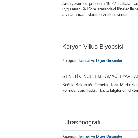
Amniyosentez gebeliğin 16-22. haftaları ara
uygulanan, 9-15cm arasındaki iğneler ile 
sıvı alınması işlemine verilen isimdir.
Koryon Villus Biyopsisi
Kategori:
Tanısal ve Diğer Girişimler
GENETİK İNCELEME AMAÇLI YAPILA
Sağlık Bakanlığı Genetik Tanı Merkezleri
vermesi zorunludur. Hasta bilgilendirildikt
Ultrasonografi
Kategori:
Tanısal ve Diğer Girişimler