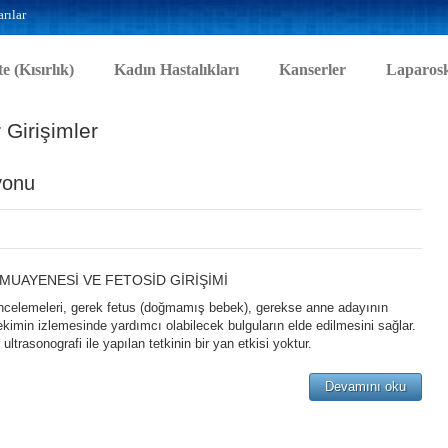
rılar
te (Kısırlık)
Kadın Hastalıkları
Kanserler
Laparosk
 Girişimler
yonu
MUAYENESİ VE FETOSİD GİRİŞİMİ
incelemeleri, gerek fetus (doğmamış bebek), gerekse anne adayının
min izlemesinde yardımcı olabilecek bulguların elde edilmesini sağlar.
ltrasonografi ile yapılan tetkinin bir yan etkisi yoktur.
Devamını oku