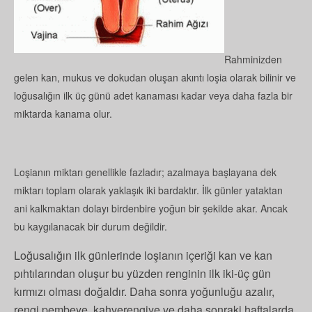
Rahminizden
gelen kan, mukus ve dokudan oluşan akıntı loşia olarak bilinir ve
loğusalığın ilk üç günü adet kanaması kadar veya daha fazla bir
miktarda kanama olur.
Loşianın miktarı genellikle fazladır; azalmaya başlayana dek
miktarı toplam olarak yaklaşık iki bardaktır. İlk günler yataktan
ani kalkmaktan dolayı birdenbire yoğun bir şekilde akar. Ancak
bu kaygılanacak bir durum değildir.
Loğusalığın ilk günlerinde loşianın içeriği kan ve kan
pıhtılarından oluşur bu yüzden renginin ilk iki-üç gün
kırmızı olması doğaldır. Daha sonra yoğunluğu azalır,
rengi pembeye, kahverengiye ve daha sonraki haftalarda