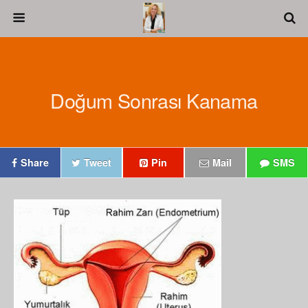
Doğum Sonrası Kanama
Share
Tweet
Pin
Mail
SMS