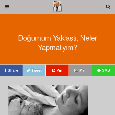
Doğumum Yaklaştı, Neler
Yapmalıyım?
Share
Tweet
Pin
Mail
SMS