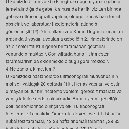
Ülkemizde bir üniversite kliniğinde doğum yapan gebeler
temel alındığında gebelik sırasında her iki vizitten birinde
gebeye ultrasonografi yapılmış olduğu, ancak bazı temel
obstetrik ve laboratuar incelemelerin atlandığı
gösterilmiştir (2). Yine ülkemizde Kadın Doğum uzmanları
arasındaki yaygın uygulama gebeliğin 2. trimesterinde en
az bir sefer fetusun genel bir taramadan geçmesi
yönünde olmaktadır. Son yıllarda buna ilk trimester
taramalarının da eklenmekte olduğu görülmektedir.
4-Ne zaman, kime, kim?
Ülkemizdeki hastanelerde ultrasonografi muayenesinin
maliyeti yaklaşık 20 dolardır (10). Her ay yapılan ve etkin
olmayan bu tür bir inceleme yöntemi gereksiz masrafa ve
yanlış tatmine neden olmaktadır. Bunun yerini gebeliğin
belli dönemlerinde bilinçli ve etkili ultrasonografi
incelemeleri almalıdır. Örnek olarak verilirse: 11-14 hafta
nukal test taraması, 18-23 hafta anomali taraması, 28-32
hafta fetus gelişimi değerlendirmesi, 37-40 hafta