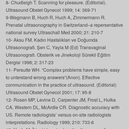
8- Chudleigh T. Scanning for pleasure. (Editorial).
Ultrasound Obstet Gynecol 1999; 14: 369-71
9-Wegmann B, Huch R, Huch A, Zimmermann R.
Prenatal ultrasonography in Switzerland–a repersentative
national survey Ultraschall Med 2000; 21: 210-7
10- Aksu FM. Kadın Hastalıkları ve Doğumda
Ultrasonografi. Şen C, Yayla M (Ed) Transvaginal
Ultrasonografi. Obsterik ve Jinekoloji Sürekli Eğitim
Dergisi 1998; 2: 317-23
11- Persutte WH. “Complex problems have simple, easy
to unterstand wrong answers”(Anon). Effective
communication in the practice of ultrasound. (Editorial)
Ultrasound Obstet Gynecol 2001; 17: 95-8
12- Rosen MP, Levine D, Carpenter JM, Frost L, Hulka
CA, Western DL, McArdle CR. Diagnostic accuracy with
US. Remote radiologists’ versus on-site radiologists
interpretations. Radiology 1999; 210: 733-6