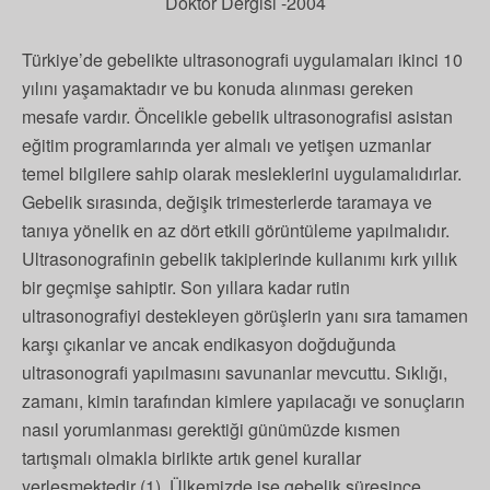
Doktor Dergisi -2004
Türkiye’de gebelikte ultrasonografi uygulamaları ikinci 10
yılını yaşamaktadır ve bu konuda alınması gereken
mesafe vardır. Öncelikle gebelik ultrasonografisi asistan
eğitim programlarında yer almalı ve yetişen uzmanlar
temel bilgilere sahip olarak mesleklerini uygulamalıdırlar.
Gebelik sırasında, değişik trimesterlerde taramaya ve
tanıya yönelik en az dört etkili görüntüleme yapılmalıdır.
Ultrasonografinin gebelik takiplerinde kullanımı kırk yıllık
bir geçmişe sahiptir. Son yıllara kadar rutin
ultrasonografiyi destekleyen görüşlerin yanı sıra tamamen
karşı çıkanlar ve ancak endikasyon doğduğunda
ultrasonografi yapılmasını savunanlar mevcuttu. Sıklığı,
zamanı, kimin tarafından kimlere yapılacağı ve sonuçların
nasıl yorumlanması gerektiği günümüzde kısmen
tartışmalı olmakla birlikte artık genel kurallar
yerleşmektedir (1). Ülkemizde ise gebelik süresince