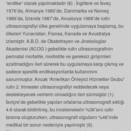
“endike” olarak yapılmaktadır (8) . İngiltere ve İsveç
1976’da, Almanya 1980’de, Danimarka ve Norveç
1986’da, İzlanda 1987’de, Avusturya 1988’de rutin
ultrasonografiyi ülke genelinde uygulamaya başlamış, bu
ülkeleri Yunanistan, Fransa, Kanada ve Avustralya
izlemiştir. A.B.D. de Obstetrisyen ve Jinekologlar
Akademisi (ACOG ) gebelikte rutin ultrasonografinin
perinatal mortalite, morbidite ve gereksiz girişimleri
azaltmadığını ileri sürerek bu uygulamaya karşı çıkmış ve
sadece spesifik endikasyonlarda kullanımını
savunmuştur. Ancak “Amerikan Önleyici Hizmetler Grubu”
rutin 2. trimester ultrasonografiyi reddedecek veya
destekleyecek verilerin olmadığını ileri sürmüştür (1).
İsviçre’de gebelikte yapılan ortalama ultrasonografi sıklığı
4.6 olarak bildirilmiş, bu incelemelerin %36’sını rutin
tarama oluştururken, ultrasonografi olguların %48’inde
medikal bir sorun nedeniyle yapılmıştır (9).