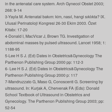
in the antenatal care system. Arch Gynecol Obstet 2003;
268: 9-14
3-Yayla M. Antenatal bakım: kim, nasıl, hangi sıklıkta? IX.
Ulusal Perinatoloji Kongresi 26-30 Ekim 2003. Özet
Kitabı: 17-20
4-Donald I, MacVicar J, Brown TG. Investigation of
abdominal masses by pulsed ultrasound. Lancet 1958; 1:
1188-95
5-Lee H S J. (Ed) Dates in Obstetrics&Gynecology The
Parthenon Publishing Group 2000 pp: 112-3
6- Lee H S J. (Ed) Dates in Obstetrics&Gynecology The
Parthenon Publishing Group 2000 p: 117
7-Mandruzzato G, Maso G, Conoscenti G. Screening by
ultrasound. In: Kurjak A, Chervenak FA (Eds): Donald
School Textbook of Ultrasound in Obstetrics and
Gynecology. The Parthenon Publishing Group 2003; pp:
52-54