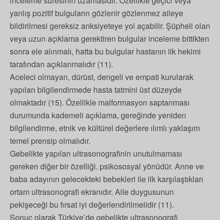
inceleme süresinin uzamasıdır. Özellikle geçici veya
yanlış pozitif bulguların gözlenir gözlenmez aileye
bildirilmesi gereksiz anksiyeteye yol açabilir. Şüpheli olan
veya uzun açıklama gerektiren bulgular inceleme bittikten
sonra ele alınmalı, hatta bu bulgular hastanın ilk hekimi
tarafından açıklanmalıdır (11).
Aceleci olmayan, dürüst, dengeli ve empati kurularak
yapılan bilgilendirmede hasta tatmini üst düzeyde
olmaktadır (15). Özellikle malformasyon saptanması
durumunda kademeli açıklama, gereğinde yeniden
bilgilendirme, etnik ve kültürel değerlere ılımlı yaklaşım
temel prensip olmalıdır.
Gebelikte yapılan ultrasonografinin unutulmaması
gereken diğer bir özelliği. psikososyal yönüdür. Anne ve
baba adayının gelecekteki bebekleri ile ilk karşılaştıkları
ortam ultrasonografi ekranıdır. Aile duygusunun
pekişeceği bu fırsat iyi değerlendirilmelidir (11).
Sonuç olarak Türkiye’de gebelikte ultrasonografi