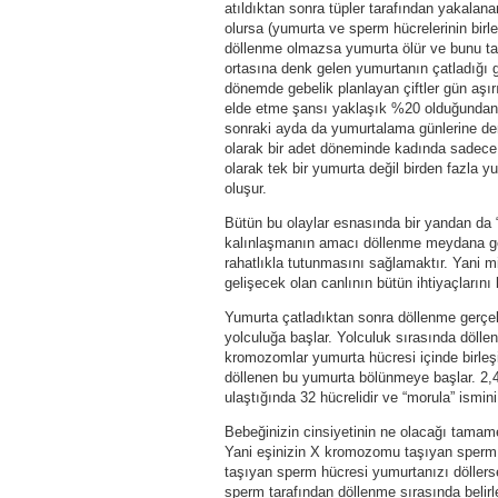
atıldıktan sonra tüpler tarafından yakalan
olursa (yumurta ve sperm hücrelerinin birle
döllenme olmazsa yumurta ölür ve bunu ta
ortasına denk gelen yumurtanın çatladığı
dönemde gebelik planlayan çiftler gün aşırı
elde etme şansı yaklaşık %20 olduğundan g
sonraki ayda da yumurtalama günlerine den
olarak bir adet döneminde kadında sadece 1 
olarak tek bir yumurta değil birden fazla yu
oluşur.
Bütün bu olaylar esnasında bir yandan da 
kalınlaşmanın amacı döllenme meydana gel
rahatlıkla tutunmasını sağlamaktır. Yani mi
gelişecek olan canlının bütün ihtiyaçları
Yumurta çatladıktan sonra döllenme gerçekl
yolculuğa başlar. Yolculuk sırasında döllene
kromozomlar yumurta hücresi içinde birleşi
döllenen bu yumurta bölünmeye başlar. 2,
ulaştığında 32 hücrelidir ve “morula” ismini 
Bebeğinizin cinsiyetinin ne olacağı tamam
Yani eşinizin X kromozomu taşıyan sperm
taşıyan sperm hücresi yumurtanızı döller
sperm tarafından döllenme sırasında belirle