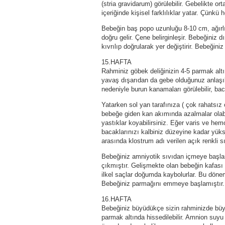
(stria gravidarum) görülebilir. Gebelikte or
içeriğinde kişisel farklılıklar yatar. Çünk
Bebeğin baş popo uzunluğu 8-10 cm, ağırlı
doğru gelir. Çene belirginleşir. Bebeğiniz 
kıvrılıp doğrularak yer değiştirir. Bebeğin
15.HAFTA
Rahminiz göbek deliğinizin 4-5 parmak alt
yavaş dışarıdan da gebe olduğunuz anlaşı
nedeniyle burun kanamaları görülebilir, baca
Yatarken sol yan tarafınıza ( çok rahatsız
bebeğe giden kan akımında azalmalar olabil
yastıklar koyabilirsiniz. Eğer varis ve hem
bacaklarınızı kalbiniz düzeyine kadar yükse
arasında klostrum adı verilen açık renkli sı
Bebeğiniz amniyotik sıvıdan içmeye başlamı
çıkmıştır. Gelişmekte olan bebeğin kafası 
ilkel saçlar doğumda kaybolurlar. Bu dönemd
Bebeğiniz parmağını emmeye başlamıştır.
16.HAFTA
Bebeğiniz büyüdükçe sizin rahminizde büyü
parmak altında hissedilebilir. Amnion suy