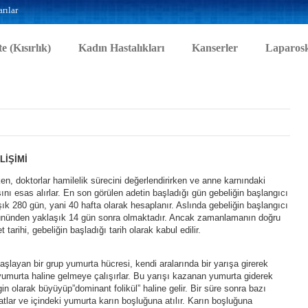
rılar
te (Kısırlık)
Kadın Hastalıkları
Kanserler
Laparosk
LİŞİMİ
rken, doktorlar hamilelik sürecini değerlendirirken ve anne karnındaki
ını esas alırlar. En son görülen adetin başladığı gün gebeliğin başlangıcı
şık 280 gün, yani 40 hafta olarak hesaplanır. Aslında gebeliğin başlangıcı
 gününden yaklaşık 14 gün sonra olmaktadır. Ancak zamanlamanın doğru
tarihi, gebeliğin başladığı tarih olarak kabul edilir.
aşlayan bir grup yumurta hücresi, kendi aralarında bir yarışa girerek
umurta haline gelmeye çalışırlar. Bu yarışı kazanan yumurta giderek
in olarak büyüyüp”dominant folikül” haline gelir. Bir süre sonra bazı
atlar ve içindeki yumurta karın boşluğuna atılır. Karın boşluğuna