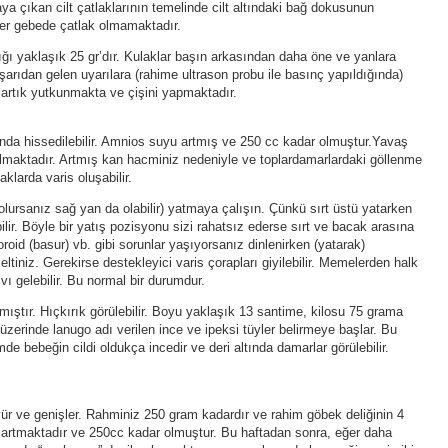
taya çıkan cilt çatlaklarının temelinde cilt altındaki bağ dokusunun
ü her gebede çatlak olmamaktadır.
ğı yaklaşık 25 gr’dır. Kulaklar başın arkasından daha öne ve yanlara
dışarıdan gelen uyarılara (rahime ultrason probu ile basınç yapıldığında)
iz artık yutkunmakta ve çişini yapmaktadır.
ında hissedilebilir. Amnios suyu artmış ve 250 cc kadar olmuştur.Yavaş
lmaktadır. Artmış kan hacminiz nedeniyle ve toplardamarlardaki göllenme
klarda varis oluşabilir.
 olursanız sağ yan da olabilir) yatmaya çalışın. Çünkü sırt üstü yatarken
ir. Böyle bir yatış pozisyonu sizi rahatsız ederse sırt ve bacak arasına
oroid (basur) vb. gibi sorunlar yaşıyorsanız dinlenirken (yatarak)
ltiniz. Gerekirse destekleyici varis çorapları giyilebilir. Memelerden halk
vı gelebilir. Bu normal bir durumdur.
ştır. Hıçkırık görülebilir. Boyu yaklaşık 13 santime, kilosu 75 grama
üzerinde lanugo adı verilen ince ve ipeksi tüyler belirmeye başlar. Bu
e bebeğin cildi oldukça incedir ve deri altında damarlar görülebilir.
r ve genişler. Rahminiz 250 gram kadardır ve rahim göbek deliğinin 4
u artmaktadır ve 250cc kadar olmuştur. Bu haftadan sonra, eğer daha