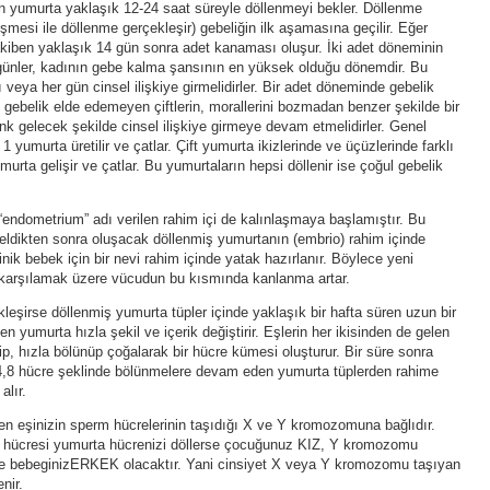
an yumurta yaklaşık 12-24 saat süreyle döllenmeyi bekler. Döllenme
şmesi ile döllenme gerçekleşir) gebeliğin ilk aşamasına geçilir. Eğer
kiben yaklaşık 14 gün sonra adet kanaması oluşur. İki adet döneminin
 günler, kadının gebe kalma şansının en yüksek olduğu dönemdir. Bu
 veya her gün cinsel ilişkiye girmelidirler. Bir adet döneminde gebelik
ebelik elde edemeyen çiftlerin, morallerini bozmadan benzer şekilde bir
k gelecek şekilde cinsel ilişkiye girmeye devam etmelidirler. Genel
yumurta üretilir ve çatlar. Çift yumurta ikizlerinde ve üçüzlerinde farklı
murta gelişir ve çatlar. Bu yumurtaların hepsi döllenir ise çoğul gebelik
“endometrium” adı verilen rahim içi de kalınlaşmaya başlamıştır. Bu
dikten sonra oluşacak döllenmiş yumurtanın (embrio) rahim içinde
nik bebek için bir nevi rahim içinde yatak hazırlanır. Böylece yeni
nı karşılamak üzere vücudun bu kısmında kanlanma artar.
eşirse döllenmiş yumurta tüpler içinde yaklaşık bir hafta süren uzun bir
n yumurta hızla şekil ve içerik değiştirir. Eşlerin her ikisinden de gelen
p, hızla bölünüp çoğalarak bir hücre kümesi oluşturur. Bir süre sonra
4,8 hücre şeklinde bölünmelere devam eden yumurta tüplerden rahime
alır.
en eşinizin sperm hücrelerinin taşıdığı X ve Y kromozomuna bağlıdır.
 hücresi yumurta hücrenizi döllerse çocuğunuz KIZ, Y kromozomu
se bebeginizERKEK olacaktır. Yani cinsiyet X veya Y kromozomu taşıyan
nir.