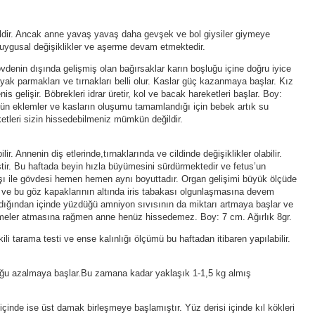
ildir. Ancak anne yavaş yavaş daha gevşek ve bol giysiler giymeye
duygusal değişiklikler ve aşerme devam etmektedir.
denin dışında gelişmiş olan bağırsaklar karın boşluğu içine doğru iyice
 Ayak parmakları ve tırnakları belli olur. Kaslar güç kazanmaya başlar. Kız
is gelişir. Böbrekleri idrar üretir, kol ve bacak hareketleri başlar. Boy:
tün eklemler ve kasların oluşumu tamamlandığı için bebek artık su
etleri sizin hissedebilmeniz mümkün değildir.
r. Annenin diş etlerinde,tırnaklarında ve cildinde değişiklikler olabilir.
ştir. Bu haftada beyin hızla büyümesini sürdürmektedir ve fetus’un
şı ile gövdesi hemen hemen aynı boyuttadır. Organ gelişimi büyük ölçüde
r ve bu göz kapaklarının altında iris tabakası olgunlaşmasına devem
ladığından içinde yüzdüğü amniyon sıvısının da miktarı artmaya başlar ve
kmeler atmasına rağmen anne henüz hissedemez. Boy: 7 cm. Ağırlık 8gr.
ili tarama testi ve ense kalınlığı ölçümü bu haftadan itibaren yapılabilir.
ğu azalmaya başlar.Bu zamana kadar yaklaşık 1-1,5 kg almış
inde ise üst damak birleşmeye başlamıştır. Yüz derisi içinde kıl kökleri