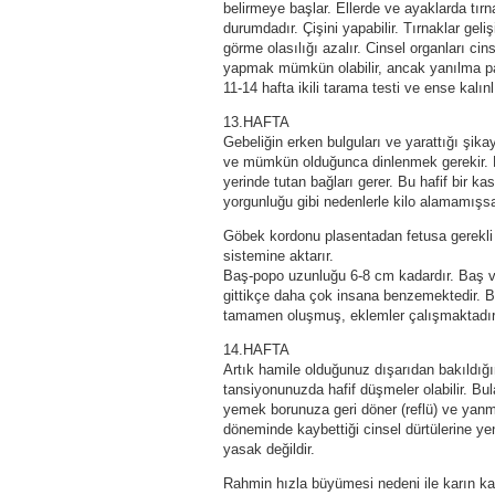
belirmeye başlar. Ellerde ve ayaklarda tır
durumdadır. Çişini yapabilir. Tırnaklar geli
görme olasılığı azalır. Cinsel organları ci
yapmak mümkün olabilir, ancak yanılma pay
11-14 hafta ikili tarama testi ve ense kalınl
13.HAFTA
Gebeliğin erken bulguları ve yarattığı ş
ve mümkün olduğunca dinlenmek gerekir. Ra
yerinde tutan bağları gerer. Bu hafif bir k
yorgunluğu gibi nedenlerle kilo alamamışs
Göbek kordonu plasentadan fetusa gerekli 
sistemine aktarır.
Baş-popo uzunluğu 6-8 cm kadardır. Baş v
gittikçe daha çok insana benzemektedir. Ba
tamamen oluşmuş, eklemler çalışmaktadır. D
14.HAFTA
Artık hamile olduğunuz dışarıdan bakıldığı
tansiyonunuzda hafif düşmeler olabilir. Bul
yemek borunuza geri döner (reflü) ve yanma 
döneminde kaybettiği cinsel dürtülerine ye
yasak değildir.
Rahmin hızla büyümesi nedeni ile karın kas