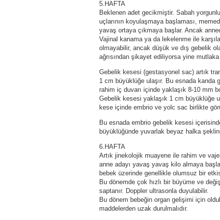
5.HAFTA
Beklenen adet gecikmiştir. Sabah yorgunlu
uçlarının koyulaşmaya başlaması, memede g
yavaş ortaya çıkmaya başlar. Ancak annede
Vajinal kanama ya da lekelenme ile karşıl
olmayabilir, ancak düşük ve dış gebelik ol
ağrısından şikayet ediliyorsa yine mutlaka
Gebelik kesesi (gestasyonel sac) artık tra
1 cm büyüklüğe ulaşır. Bu esnada kanda g
rahim iç duvarı içinde yaklaşık 8-10 mm b
Gebelik kesesi yaklaşık 1 cm büyüklüğe u
kese içinde embrio ve yolc sac birlikte görü
Bu esnada embrio gebelik kesesi içerisin
büyüklüğünde yuvarlak beyaz halka şeklind
6.HAFTA
Artık jinekolojik muayene ile rahim ve vaje
anne adayı yavaş yavaş kilo almaya başlar
bebek üzerinde genellikle olumsuz bir etkisi
Bu dönemde çok hızlı bir büyüme ve değişi
saptanır. Doppler ultrasonla duyulabilir.
Bu dönem bebeğin organ gelişimi için olduk
maddelerden uzak durulmalıdır.