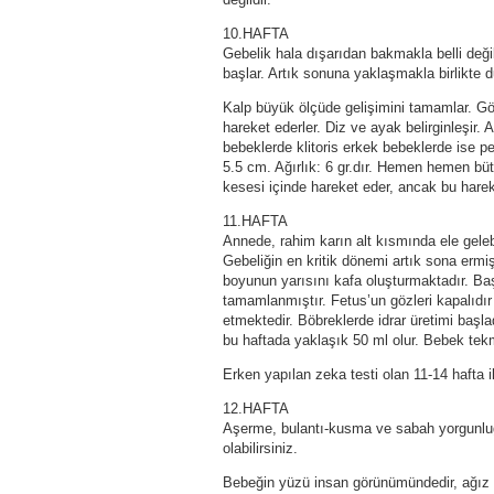
10.HAFTA
Gebelik hala dışarıdan bakmakla belli değ
başlar. Artık sonuna yaklaşmakla birlikte 
Kalp büyük ölçüde gelişimini tamamlar. Göv
hareket ederler. Diz ve ayak belirginleşir.
bebeklerde klitoris erkek bebeklerde ise pen
5.5 cm. Ağırlık: 6 gr.dır. Hemen hemen bü
kesesi içinde hareket eder, ancak bu harek
11.HAFTA
Annede, rahim karın alt kısmında ele gelebili
Gebeliğin en kritik dönemi artık sona ermi
boyunun yarısını kafa oluşturmaktadır. Ba
tamamlanmıştır. Fetus’un gözleri kapalıdı
etmektedir. Böbreklerde idrar üretimi baş
bu haftada yaklaşık 50 ml olur. Bebek te
Erken yapılan zeka testi olan 11-14 hafta ik
12.HAFTA
Aşerme, bulantı-kusma ve sabah yorgunlu
olabilirsiniz.
Bebeğin yüzü insan görünümündedir, ağız iç