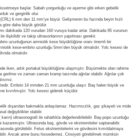
hissetmeye başlar. Sabah yorgunluğu ve aşerme gibi erken gebelik
nluk ve gerginlik olur.
(CRL) 6 mm den 11 mm’ye büyür. Gelişmenin bu fazında beyin hızlı
a göre daha büyük görülür.
atımı dakikada 120 vurudan 160 vuruya kadar artar. Dakikada 85 vurunun
le ilişkilidir ve takip ultrasonlarının yapılması gerekir.
embrio uzunluğunun amniotik kese büyüklüğüne oranı önemli bir
amniotik kese-embrio uzunluğu 5mm’den büyük olmalıdır. Yolc kesesi de
ltında olmalıdır.
e iken, artık portakal büyüklüğüne ulaşmıştır. Büyümekte olan rahime
da gerilme ve zaman zaman kramp tarzında ağrılar olabilir. Ağrılar çok
lısınız.
edir. Embrio 14 mmden 21 mm uzunluğa ulaşır. Baş halen büyük ve
ine kıvrılmıştır. Yolc kesesi giderek küçülür.
elik dışarıdan bakmakla anlaşılamaz. Hazımsızlık, gaz şikayeti ve mide
al değişiklikler olabilir.
rın) ultrasonografi ile rahatlıkla değerlendirilebilir. Baş-popo uzunluğu
ni kazanmıştır. Ultrasonda baş, gövde ve ekstremiteler saptanabilir.
rasonda görülebilir. Fetus ekstremitelerini ve gövdesini kımıldatmaya
lebilir. Ancak anne bunu hissedemez. Cinsiyeti görebilmek mümkün