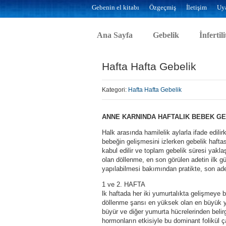
Gebenin el kitabı
Özgeçmiş
İletişim
Uya
Ana Sayfa
Gebelik
İnfertili
Hafta Hafta Gebelik
Kategori:
Hafta Hafta Gebelik
ANNE KARNINDA HAFTALIK BEBEK GE
Halk arasında hamilelik aylarla ifade edili
bebeğin gelişmesini izlerken gebelik haftas
kabul edilir ve toplam gebelik süresi yakla
olan döllenme, en son görülen adetin ilk
yapılabilmesi bakımından pratikte, son adet 
1 ve 2. HAFTA
lk haftada her iki yumurtalıkta gelişmeye b
döllenme şansı en yüksek olan en büyük y
büyür ve diğer yumurta hücrelerinden belirg
hormonların etkisiyle bu dominant folikül ç