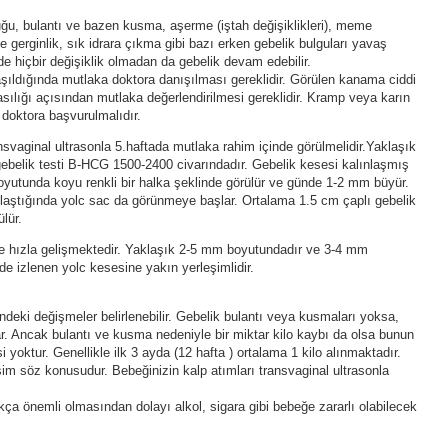
ğu, bulantı ve bazen kusma, aşerme (iştah değişiklikleri), meme
erginlik, sık idrara çıkma gibi bazı erken gebelik bulguları yavaş
 hiçbir değişiklik olmadan da gebelik devam edebilir.
aşıldığında mutlaka doktora danışılması gereklidir. Görülen kanama ciddi
asılığı açısından mutlaka değerlendirilmesi gereklidir. Kramp veya karın
 doktora başvurulmalıdır.
nsvaginal ultrasonla 5.haftada mutlaka rahim içinde görülmelidir.Yaklaşık
ebelik testi B-HCG 1500-2400 civarındadır. Gebelik kesesi kalınlaşmış
oyutunda koyu renkli bir halka şeklinde görülür ve günde 1-2 mm büyür.
laştığında yolc sac da görünmeye başlar. Ortalama 1.5 cm çaplı gebelik
lür.
de hızla gelişmektedir. Yaklaşık 2-5 mm boyutundadır ve 3-4 mm
e izlenen yolc kesesine yakın yerleşimlidir.
ndeki değişmeler belirlenebilir. Gebelik bulantı veya kusmaları yoksa,
. Ancak bulantı ve kusma nedeniyle bir miktar kilo kaybı da olsa bunun
 yoktur. Genellikle ilk 3 ayda (12 hafta ) ortalama 1 kilo alınmaktadır.
m söz konusudur. Bebeğinizin kalp atımları transvaginal ultrasonla
ça önemli olmasından dolayı alkol, sigara gibi bebeğe zararlı olabilecek