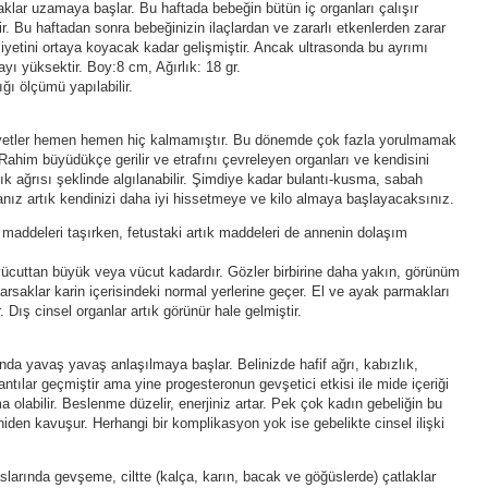
naklar uzamaya başlar. Bu haftada bebeğin bütün iç organları çalışır
şir. Bu haftadan sonra bebeğinizin ilaçlardan ve zararlı etkenlerden zarar
nsiyetini ortaya koyacak kadar gelişmiştir. Ancak ultrasonda bu ayrımı
ı yüksektir. Boy:8 cm, Ağırlık: 18 gr.
ığı ölçümü yapılabilir.
ikayetler hemen hemen hiç kalmamıştır. Bu dönemde çok fazla yorulmamak
him büyüdükçe gerilir ve etrafını çevreleyen organları ve kendisini
asık ağrısı şeklinde algılanabilir. Şimdiye kadar bulantı-kusma, sabah
anız artık kendinizi daha iyi hissetmeye ve kilo almaya başlayacaksınız.
maddeleri taşırken, fetustaki artık maddeleri de annenin dolaşım
ücuttan büyük veya vücut kadardır. Gözler birbirine daha yakın, görünüm
rsaklar karin içerisindeki normal yerlerine geçer. El ve ayak parmakları
ış cinsel organlar artık görünür hale gelmiştir.
nda yavaş yavaş anlaşılmaya başlar. Belinizde hafif ağrı, kabızlık,
antılar geçmiştir ama yine progesteronun gevşetici etkisi ile mide içeriği
olabilir. Beslenme düzelir, enerjiniz artar. Pek çok kadın gebeliğin bu
niden kavuşur. Herhangi bir komplikasyon yok ise gebelikte cinsel ilişki
larında gevşeme, ciltte (kalça, karın, bacak ve göğüslerde) çatlaklar