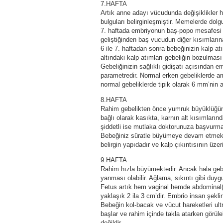
7.HAFTA
Artık anne adayı vücudunda değişiklikler 
bulguları belirginleşmiştir. Memelerde dolgu
7. haftada embriyonun baş-popo mesafesi 
geliştiğinden baş vucudun diğer kısımların
6 ile 7. haftadan sonra bebeğinizin kalp 
altındaki kalp atımları gebeliğin bozulması i
Gebeliğinizin sağlıklı gidişatı açısından 
parametredir. Normal erken gebeliklerde 
normal gebeliklerde tipik olarak 6 mm’nin a
8.HAFTA
Rahim gebelikten önce yumruk büyüklüğünd
bağlı olarak kasıkta, karnın alt kısımların
şiddetli ise mutlaka doktorunuza başvurma
Bebeğiniz süratle büyümeye devam etmekt
belirgin yapıdadır ve kalp çıkıntısının üzer
9.HAFTA
Rahim hızla büyümektedir. Ancak hala geb
yanması olabilir. Ağlama, sıkıntı gibi duygus
Fetus artık hem vaginal hemde abdominal( ka
yaklaşık 2 ila 3 cm’dir. Embrio insan şekli
Bebeğin kol-bacak ve vücut hareketleri ult
başlar ve rahim içinde takla atarken görü
değildir.