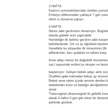
3.HAFTA
Kadının yumurtalıklarından üretilen yumurt
Embriyo döllenmeden yaklaşık 7 gün sonra 
rahim iç duvarına yapışır.
4.HAFTA
Henüz adet gecikmesi olmamıştır. Bugünl
idrarda gebelik testi yaptırabilir.
Hamileliğin ilk belirtisi geciken adet kana
belirtilerdendir. Sık ve az öğünlerle besle
Genellikle bu şikayetler ilk trimestrinin (
adlandırılan, bazı gıdalara ve tatlara karşı
Anne adayı henüz bir değişiklik hissetme
sac) sayesinde embrio’ya oksijen ve besi
başlamıştır. Gelişen bebek adayı artık sizd
Özellikle gebe kalmadan birkaç ay öncesin
Bebek anne rahmi içinde amnion denilen bir 
darbelerden korur ve bebeğin akciğerlerinin
oynar.
Transvaginal ultrasonografi ile gebelik kes
olarak 4 hafta+3 gün gibi erken bir dönemd
şeklinde gözlenir.