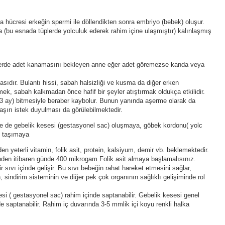
a hücresi erkeğin spermi ile döllendikten sonra embriyo (bebek) oluşur.
(bu esnada tüplerde yolculuk ederek rahim içine ulaşmıştır) kalınlaşmış
erde adet kanamasını bekleyen anne eğer adet göremezse kanda veya
masıdır. Bulantı hissi, sabah halsizliği ve kusma da diğer erken
nmek, sabah kalkmadan önce hafif bir şeyler atıştırmak oldukça etkilidir.
ilk 3 ay) bitmesiyle beraber kaybolur. Bunun yanında aşerme olarak da
 aşırı istek duyulması da görülebilmektedir.
se de gebelik kesesi (gestasyonel sac) oluşmaya, göbek kordonu( yolc
n taşımaya
en yeterli vitamin, folik asit, protein, kalsiyum, demir vb. beklemektedir.
den itibaren günde 400 mikrogam Folik asit almaya başlamalısınız.
sıvı içinde gelişir. Bu sıvı bebeğin rahat hareket etmesini sağlar,
, sindirim sisteminin ve diğer pek çok organının sağlıklı gelişiminde rol
esi ( gestasyonel sac) rahim içinde saptanabilir. Gebelik kesesi genel
e saptanabilir. Rahim iç duvarında 3-5 mmlik içi koyu renkli halka