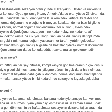
miyor mu?
l hastanelerde sezaryen oranı yüzde 100’e yakın. Devlet ve üniversite
söz konusu. Oysa gelişmiş Kuzey Amerika’da bu oran yüzde 23 civarında.
a. İrlanda’da ise bu oran yüzde 8. ülkemizdeki artışta iki faktör söz
 normal doğumun ne olduğunu bilmeyen, kulaktan dolma bazı bilgilerle
iş kadını, normal doğuma yönlendirmek zor oluyor. Çevresindeki
yenle doğurduğunu, sezaryenin ne kadar kolay, ne kadar rahat’
k doktor karşısına çıkıyor. Doğru sanılan bir dizi yanlış da toplumda
ı çekilir mi, normal doğum yaparsan her tarafın yırtılır, gelecekte
mayacaksın’ gibi yanlış bilgilerle de hastalar giderek normal doğumdan
e doğum uzmanları da bu konuda dürüst davranmaları gerekmektedir.
jları neler?
um bittiği an her şey bitmesi, komplikasyon görülme oranının çok düşük
iyle giderilebilmesi, annenin iyileşme sürecinin çok daha hızlı olması,
enin normal hayatına daha çabuk dönmesi normal doğumun avantajlarıdır.
rkmaları ancak yüzde bir iki kadardır ve sezaryene kıyasla çok daha
nelerdir?
ksiyon ve kanama riski olması, kanama nedeniyle anneye kan verilmesi
daha uzun sürmesi, yara yerinin iyileşmesinin uzun zaman alması, gaz
na geri dönmesinin bir hafta alması sezaryenin dezavantajları arasında