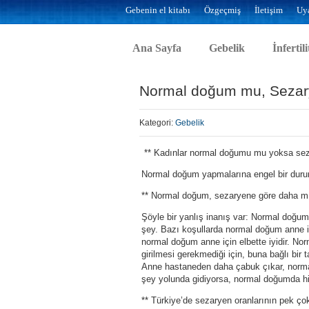
Gebenin el kitabı
Özgeçmiş
İletişim
Uya
Ana Sayfa
Gebelik
İnfertili
Normal doğum mu, Sezar
Kategori:
Gebelik
** Kadınlar normal doğumu mu yoksa seza
Normal doğum yapmalarına engel bir dur
** Normal doğum, sezaryene göre daha mı
Şöyle bir yanlış inanış var: Normal doğum
şey. Bazı koşullarda normal doğum anne iç
normal doğum anne için elbette iyidir. No
girilmesi gerekmediği için, buna bağlı bir
Anne hastaneden daha çabuk çıkar, normal
şey yolunda gidiyorsa, normal doğumda hi
** Türkiye’de sezaryen oranlarının pek çok