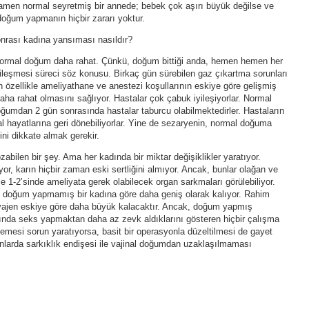
mamen normal seyretmiş bir annede; bebek çok aşırı büyük değilse ve
doğum yapmanın hiçbir zararı yoktur.
rası kadına yansıması nasıldır?
 normal doğum daha rahat. Çünkü, doğum bittiği anda, hemen hemen her
iyileşmesi süreci söz konusu. Birkaç gün sürebilen gaz çıkartma sorunları
n özellikle ameliyathane ve anestezi koşullarının eskiye göre gelişmiş
aha rahat olmasını sağlıyor. Hastalar çok çabuk iyileşiyorlar. Normal
umdan 2 gün sonrasında hastalar taburcu olabilmektedirler. Hastaların
l hayatlarına geri dönebiliyorlar. Yine de sezaryenin, normal doğuma
ni dikkate almak gerekir.
bilen bir şey. Ama her kadında bir miktar değişiklikler yaratıyor.
iyor, karın hiçbir zaman eski sertliğini almıyor. Ancak, bunlar olağan ve
1-2’sinde ameliyata gerek olabilecek organ sarkmaları görülebiliyor.
 doğum yapmamış bir kadına göre daha geniş olarak kalıyor. Rahim
vajen eskiye göre daha büyük kalacaktır. Ancak, doğum yapmış
ında seks yapmaktan daha az zevk aldıklarını gösteren hiçbir çalışma
lemesi sorun yaratıyorsa, basit bir operasyonla düzeltilmesi de gayet
rganlarda sarkıklık endişesi ile vajinal doğumdan uzaklaşılmaması