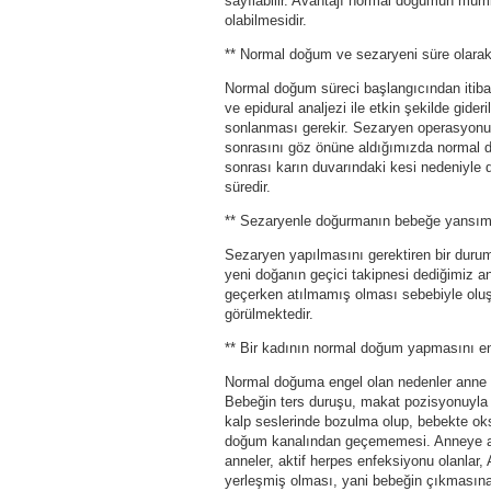
sayılabilir. Avantajı normal doğumun müm
olabilmesidir.
** Normal doğum ve sezaryeni süre olarak k
Normal doğum süreci başlangıcından itibar
ve epidural analjezi ile etkin şekilde gide
sonlanması gerekir. Sezaryen operasyonu 
sonrasını göz önüne aldığımızda normal 
sonrası karın duvarındaki kesi nedeniyle
süredir.
** Sezaryenle doğurmanın bebeğe yansıma
Sezaryen yapılmasını gerektiren bir duru
yeni doğanın geçici takipnesi dediğimiz 
geçerken atılmamış olması sebebiyle oluş
görülmektedir.
** Bir kadının normal doğum yapmasını eng
Normal doğuma engel olan nedenler anne ya 
Bebeğin ters duruşu, makat pozisyonuyla 
kalp seslerinde bozulma olup, bebekte oksij
doğum kanalından geçememesi. Anneye ait 
anneler, aktif herpes enfeksiyonu olanlar, 
yerleşmiş olması, yani bebeğin çıkmasına 