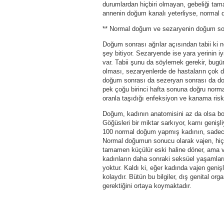
durumlardan hiçbiri olmayan, gebeliği ta
annenin doğum kanalı yeterliyse, normal 
** Normal doğum ve sezaryenin doğum son
Doğum sonrası ağrılar açısından tabii ki
şey bitiyor. Sezaryende ise yara yerinin 
var. Tabii şunu da söylemek gerekir, bugü
olması, sezaryenlerde de hastaların çok d
doğum sonrası da sezeryan sonrası da doğ
pek çoğu birinci hafta sonuna doğru norma
oranla taşıdığı enfeksiyon ve kanama riski
Doğum, kadının anatomisini az da olsa boza
Göğüsleri bir miktar sarkıyor, karnı genişl
100 normal doğum yapmış kadının, sadece 
Normal doğumun sonucu olarak vajen, hiç
tamamen küçülür eski haline döner, ama 
kadınların daha sonraki seksüel yaşamlar
yoktur. Kaldı ki, eğer kadında vajen geniş
kolaydır. Bütün bu bilgiler, dış genital o
gerektiğini ortaya koymaktadır.