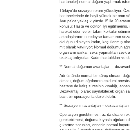
hastaneler) normal doğum yaptırmak iste
Türkiye’de sezaryen oranı yükseliyor. Öze
hastanelerinde de hayli yüksek bir oran 
Avrupa’da yaklaşık yüzde 15 ile 20 arasınd
konusu: Hasta ve doktor. İyi eğitilmemiş,
hareket eden ve bir takım korkular edinm
arkadaşlarının neredeyse tamamının sezar
olduğunu dinleyen kadın, koşullanmış olara
mit olarak yayılıyor; Normal doğumun ağrıs
organların sarkar, seks yapmaktan zevk al
uzaklaştırılıyorlar. Kadın hastalıkları v
** Normal doğumun avantajları – dezavanta
Adı üstünde normal bir süreç olması, doğ
olması, doğum ağrılarının epidural anestez
hastane de kalış süresinin kısalığı, ann
Dezavantajı olarak sayılabilecek organ sa
basit bir operasyonla düzeltilebilir.
** Sezaryenin avantajları – dezavantajları 
Operasyon gerektirmesi, az da olsa enfe
gerekebilmesi, doğuma kıyasla ağrıların 
çıkartma sorunları, annenin normal hayatı