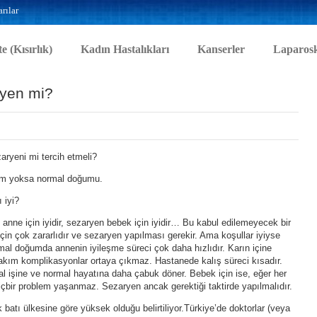
rılar
te (Kısırlık)
Kadın Hastalıkları
Kanserler
Laparosk
yen mi?
ryeni mi tercih etmeli?
um yoksa normal doğumu.
 iyi?
 anne için iyidir, sezaryen bebek için iyidir… Bu kabul edilemeyecek bir
in çok zararlıdır ve sezaryen yapılması gerekir. Ama koşullar iyiyse
rmal doğumda annenin iyileşme süreci çok daha hızlıdır. Karın içine
 takım komplikasyonlar ortaya çıkmaz. Hastanede kalış süreci kısadır.
 işine ve normal hayatına daha çabuk döner. Bebek için ise, eğer her
çbir problem yaşanmaz. Sezaryen ancak gerektiği taktirde yapılmalıdır.
 batı ülkesine göre yüksek olduğu belirtiliyor.Türkiye’de doktorlar (veya