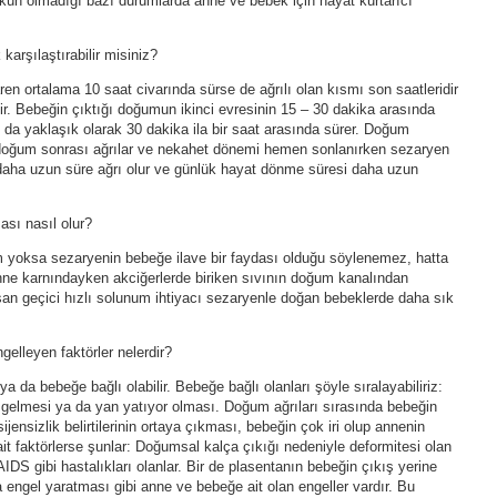
kün olmadığı bazı durumlarda anne ve bebek için hayat kurtarıcı
arşılaştırabilir misiniz?
en ortalama 10 saat civarında sürse de ağrılı olan kısmı son saatleridir
rilir. Bebeğin çıktığı doğumun ikinci evresinin 15 – 30 dakika arasında
da yaklaşık olarak 30 dakika ila bir saat arasında sürer. Doğum
doğum sonrası ağrılar ve nekahet dönemi hemen sonlanırken sezaryen
 daha uzun süre ağrı olur ve günlük hayat dönme süresi daha uzun
sı nasıl olur?
m yoksa sezaryenin bebeğe ilave bir faydası olduğu söylenemez, hatta
anne karnındayken akciğerlerde biriken sıvının doğum kanalından
an geçici hızlı solunum ihtiyacı sezaryenle doğan bebeklerde daha sık
elleyen faktörler nelerdir?
da bebeğe bağlı olabilir. Bebeğe bağlı olanları şöyle sıralayabiliriz:
gelmesi ya da yan yatıyor olması. Doğum ağrıları sırasında bebeğin
ensizlik belirtilerinin ortaya çıkması, bebeğin çok iri olup annenin
faktörlerse şunlar: Doğumsal kalça çıkığı nedeniyle deformitesi olan
AIDS gibi hastalıkları olanlar. Bir de plasentanın bebeğin çıkış yerine
engel yaratması gibi anne ve bebeğe ait olan engeller vardır. Bu