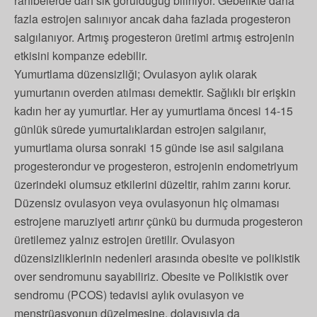
rahibelerde dah sık görüldüğüğ biliniyor. Gebelikte daha
fazla estrojen salınıyor ancak daha fazlada progesteron
salgılanıyor. Artmış progesteron üretimi artmış estrojenin
etkisini kompanze edebilir.
Yumurtlama düzensizliği; Ovulasyon aylık olarak
yumurtanın overden atılması demektir. Sağlıklı bir erişkin
kadın her ay yumurtlar. Her ay yumurtlama öncesi 14-15
günlük sürede yumurtalıklardan estrojen salgılanır,
yumurtlama olursa sonraki 15 günde ise asıl salgılana
progesterondur ve progesteron, estrojenin endometriyum
üzerindeki olumsuz etkilerini düzeltir, rahim zarını korur.
Düzensiz ovulasyon veya ovulasyonun hiç olmaması
estrojene maruziyeti artırır çünkü bu durmuda progesteron
üretilemez yalnız estrojen üretilir. Ovulasyon
düzensizliklerinin nedenleri arasında obesite ve polikistik
over sendromunu sayabiliriz. Obesite ve Polikistik over
sendromu (PCOS) tedavisi aylık ovulasyon ve
menstrüasyonun düzelmesine, dolayısıyla da