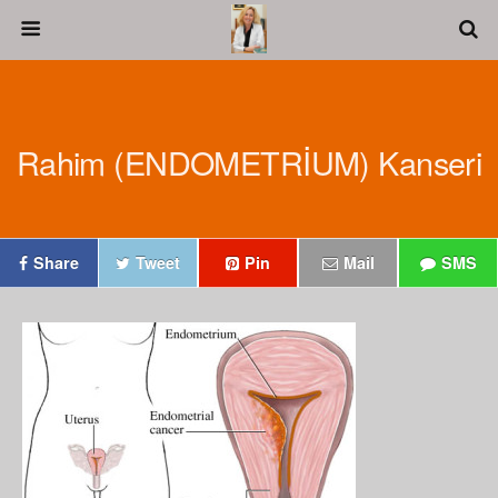
Rahim (ENDOMETRİUM) Kanseri
Share
Tweet
Pin
Mail
SMS