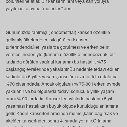
bölümlerine atlar. Bir kanserin lenf veya kan yoluyla
yayılması olayına “metastas” denir.
Günümüzde rahimiçi ( endometrial) kanseri özellikle
gelişmiş ülkelerde en sık görülen Kanser
türlerindendir.İleri yaşlarda görülmesi ve erken belirti
vermesi nedeniyle (kanama, özellikle menopozdaki bir
kadında görülen vaginal kanama) bu hastalık %75
başlangıç evrelerinde yakalanır.Bu nedenle tedavi edilen
kadınlarda 5 yıllık yaşam şansı tüm evreler için ortalama
%70 civarındadır. Ancak olguların % 75-80 i erken evrede
yakalanır ve bu olgularda tedavi sonucu 5 yıllık yaşam
oranı % 90 lardadır. Kanser tedavisinde hastanın 5 yıl
yaşaması hastalıktan büyük ölçüde kurtulduğu anlamına
gelir. Kadın kanserleri arasında meme ,kalın bağırsak ve
akciğer kanserinden sonra 4. sırada yer alır.Ortalama