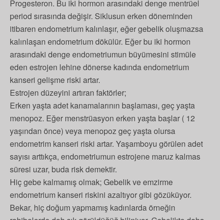
Progesteron. Bu iki hormon arasındaki denge mentrüel
period sırasında değişir. Siklusun erken döneminden
itibaren endometrium kalınlaşır, eğer gebelik oluşmazsa
kalınlaşan endometrium dökülür. Eğer bu iki hormon
arasındaki denge endometriumun büyümesini stimüle
eden estrojen lehine dönerse kadında endometrium
kanseri gelişme riski artar.
Estrojen düzeyini artıran faktörler;
Erken yaşta adet kanamalarının başlaması, geç yaşta
menopoz. Eğer menstrüasyon erken yaşta başlar ( 12
yaşından önce) veya menopoz geç yaşta olursa
endometrim kanseri riski artar. Yaşamboyu görülen adet
sayısı arttıkça, endometriumun estrojene maruz kalmas
süresi uzar, buda risk demektir.
Hiç gebe kalmamış olmak; Gebelik ve emzirme
endometrium kanseri riskini azaltıyor gibi gözüküyor.
Bekar, hiç doğum yapmamış kadınlarda örneğin