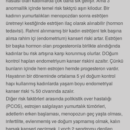
hastası olan kadınlarda çok daha sık gelişir. Ama 3
anormallik içinde temel risk faktçrü aşırı kilodur. Bir
kadının yumurtalıkları menopozdan sonra eströjen
üretmeyi kestiğinde eströjen ilaç olarak alınabilir (hormon
tedavisi). Rahmi alınmamış bir kadın eströjeni tek başına
alırsa rahim içi (endometrium) kanseri riski artar. Eströjen
bir başka hormon olan progesteronla birlikte alındığında
kadınlar bu risk artışına karşı korunmuş olurlar. DOğum
kontrol hapları endometriyum kanser riskini azaltır. Çünkü
bunların içinde hem estrojen hemde progesteron vardır.
Hayatının bir döneminde ortalama 5 yıl doğum kontrol
hapı kullanmış kadınlarda yaşam boyu endometriyal
kanser riski % 50 civarında azalır.
Diğer risk faktörleri arasında polikistik over hastalığı
(PCOS), estrojen salgılayan yumurtalık tümörleri,
adetlerin erken başlaması, menopozun geç yaşta olması,
infertilite, evlenmemiş ve doğum yapmamış olmak, kalın
barsak kanseri geçirmek, Lynch 2 sendromu denilen