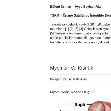
Bülent Urman – Ayşe Seyhan Ata
TSRM – Üreme Sağlığı ve İnfertilite Der
Tekrarlayan gebelik kaybı(TGK), 20. gebel
tanımlanır.[1] [2] [3] [4] Gebelik planlayan
[5] Gebelik kayıplarının patofizyolojisi ta
uterin patolojiler, trombofili, çevresel fak
faktörler araştırılsa da hastaların yaklaşı
Myomlar Ve Kısırlık
Kategori:
Kadın Hastalıkları
Myom Nedir, Neden Oluşur?