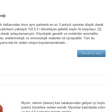
neği
ik haftasından önce aynı partnerle en az 3 ardışık spontan düşük olarak
 kadınların yaklaşık %0,5-1’i tekrarlayan gebelik kaybı ile karşılaşır. [2]
m olarak anlaşılamamıştır. Etiyolojide genetik ve moleküler anomaliler,
törler, endokrinolojik ve immunulojik nedenler rol oynayabilir. Tüm bu
k yarısında bir neden ortaya koyulamamaktadır...
Devamını oku
Myom, rahmin (uterus) kas tabakasından gelişen iyi huylu
(selim) tümörlere verilen isimdir. Myomlar kadınlarda sıktır
ve her 4-5 kadından birinde görülür.