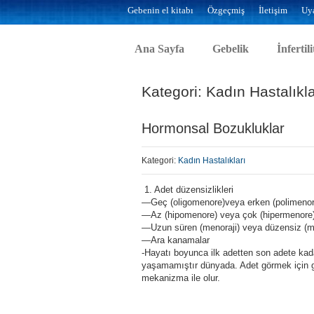
Gebenin el kitabı
Özgeçmiş
İletişim
Uya
Ana Sayfa
Gebelik
İnfertili
Kategori: Kadın Hastalıkla
Hormonsal Bozukluklar
Kategori:
Kadın Hastalıkları
1. Adet düzensizlikleri
—Geç (oligomenore)veya erken (polimenor
—Az (hipomenore) veya çok (hipermenore)
—Uzun süren (menoraji) veya düzensiz (m
—Ara kanamalar
-Hayatı boyunca ilk adetten son adete kada
yaşamamıştır dünyada. Adet görmek için g
mekanizma ile olur.