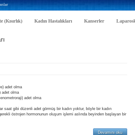
rılar
te (Kısırlık)
Kadın Hastalıkları
Kanserler
Laparosk
rı
e) adet olma
 adet olma
enometroraji) adet olma
r saat gibi düzenli adet görmüş bir kadın yoktur, böyle bir kadın
erekli östrojen hormonunun oluşum işlemi aslında beyinden başlayan bir
Devamını oku