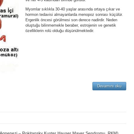
Myomlar sıklıkla 30-40 yaşlar arasında ortaya çıkar ve
hormon tedavisi almayanlarda menopoz sonrası küçülür.
Ergenlik öncesi görülmesi son derece nadirdir. Neden
oluştuğu bilinmemekle beraber, estrojenin ve genetik
özelliklerin rolü olduğu düşünülmektedir.
Devamını oku
 Agnenezi – Rokitansky Kuster Hauser Mayer Sendromu, RKM)