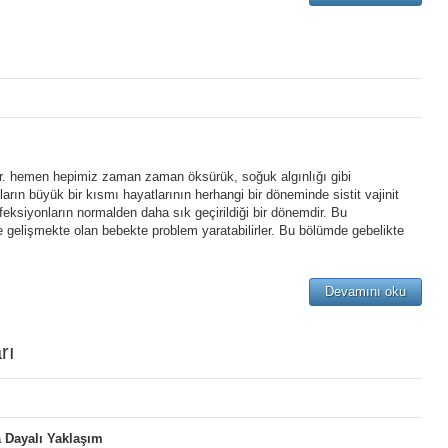
ır. hemen hepimiz zaman zaman öksürük, soğuk algınlığı gibi
ların büyük bir kısmı hayatlarının herhangi bir döneminde sistit vajinit
enfeksiyonların normalden daha sık geçirildiği bir dönemdir. Bu
gelişmekte olan bebekte problem yaratabilirler. Bu bölümde gebelikte
Devamını oku
rı
a Dayalı Yaklaşım